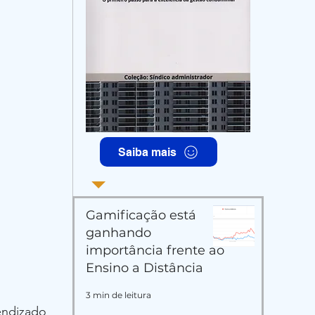
ominio
Saiba mais
Gamificação está
ganhando
importância frente ao
Ensino a Distância
3 min de leitura
endizado 