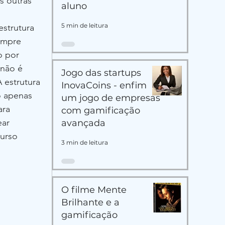
s outras 
aluno
5 min de leitura
strutura 
empre 
o por 
 não é 
Jogo das startups
 estrutura 
InovaCoins - enfim
o apenas 
um jogo de empresas
ara 
com gamificação
ar 
avançada
urso 
3 min de leitura
O filme Mente
Brilhante e a
gamificação