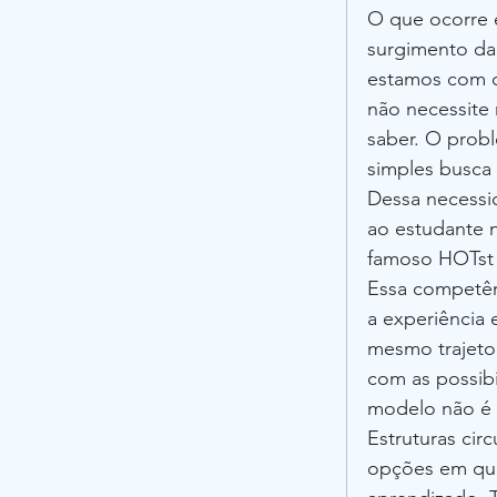
O que ocorre é
surgimento da 
estamos com d
não necessite
saber. O prob
simples busca
Dessa necessi
ao estudante na
famoso HOTst 
Essa competên
a experiência 
mesmo trajeto 
com as possibi
modelo não é 
Estruturas cir
opções em que