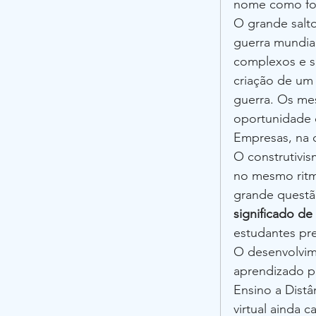
nome como for
O grande salt
guerra mundia
complexos e s
criação de um 
guerra. Os me
oportunidade d
Empresas, na 
O construtivis
no mesmo ritm
grande questã
significado de
estudantes pre
O desenvolvim
aprendizado p
Ensino a Distâ
virtual ainda 