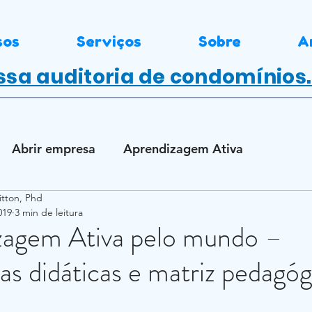
sos
Serviços
Sobre
A
sa auditoria de condomínios
Abrir empresa
Aprendizagem Ativa
itton, Phd
dorismo
Educação Empreendedora
019
3 min de leitura
zagem Ativa pelo mundo –
Complementar
Ensino de inovação
ias didáticas e matriz pedagóg