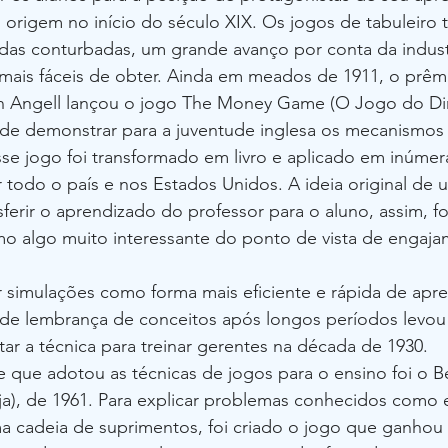
origem no início do século XIX. Os jogos de tabuleiro t
das conturbadas, um grande avanço por conta da industr
 mais fáceis de obter. Ainda em meados de 1911, o prêm
 Angell lançou o jogo The Money Game (O Jogo do Din
 de demonstrar para a juventude inglesa os mecanismos
sse jogo foi transformado em livro e aplicado em inúmer
 todo o país e nos Estados Unidos. A ideia original de 
sferir o aprendizado do professor para o aluno, assim, fo
o algo muito interessante do ponto de vista de engaja
r simulações como forma mais eficiente e rápida de apr
 de lembrança de conceitos após longos períodos levou 
r a técnica para treinar gerentes na década de 1930.
e que adotou as técnicas de jogos para o ensino foi o 
ja), de 1961. Para explicar problemas conhecidos como e
a cadeia de suprimentos, foi criado o jogo que ganhou 