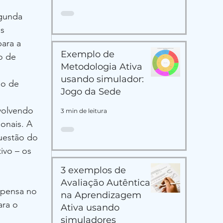
gunda 
s 
ara a 
Exemplo de
o de 
Metodologia Ativa
usando simulador:
go de 
Jogo da Sede
volvendo 
3 min de leitura
onais. A 
uestão do 
ivo – os 
3 exemplos de
Avaliação Autêntica
 pensa no 
na Aprendizagem
ara o 
Ativa usando
simuladores