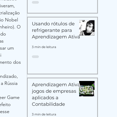
iveram, 
ialização 
io Nobel 
Usando rótulos de
heiro). O 
refrigerante para
 do 
Aprendizagem Ativa
as 
3 min de leitura
usar um 
i 
mento dos 
endizado, 
a Rússia 
Aprendizagem Ativa:
jogos de empresas
Beer Game 
aplicados a
Contabilidade
feito 
esse 
3 min de leitura