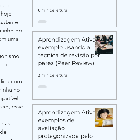
ou o 
6 min de leitura
 hoje 
tudante 
minho do 
com uma 
Aprendizagem Ativa:
exemplo usando a
técnica de revisão por
gonismo 
pares (Peer Review)
, o 
3 min de leitura
dida com 
minha no 
patível 
isso, esse 
Aprendizagem Ativa:
exemplos de
e as 
avaliação
 de 
protagonizada pelo