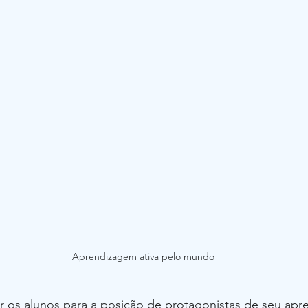
mpresas
Aprendizagem Autêntica
as alternativas
Gamificação
Auditoria Cond
e Metodologias Ativas
Aprendizagem ativa pelo mundo
ar os alunos para a posição de protagonistas de seu apr