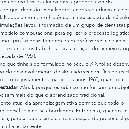
ma de motivar os alunos para aprender fazendo.
o de qualidade dos simuladores aconteceu durante a se
l. Naquele momento histórico, a necessidade de cálculo
imulações levou à formação de um grupo de cientistas p
modelo computacional para agilizar o processo logístic
smos profissionais também eram professores e viram a 
e estender os trabalhos para a criação do primeiro Jo
década de 1950.
mo que tinha sido formulado no século XIX foi se desen
o do desenvolvimento de simuladores com fins educaci
o ocorre justamente a partir dos anos 1960, quando a q
 estudar
. Afinal, porque estudar se não for com um objet
cisam mais do que o aprendizado tradicional.
ento atual da aprendizagem ativa permite que todo o 
resencial seja nessa abordagem. Entretanto, quando se
ncia, parece que a simples transposição do presencial p
caminha lentamente.