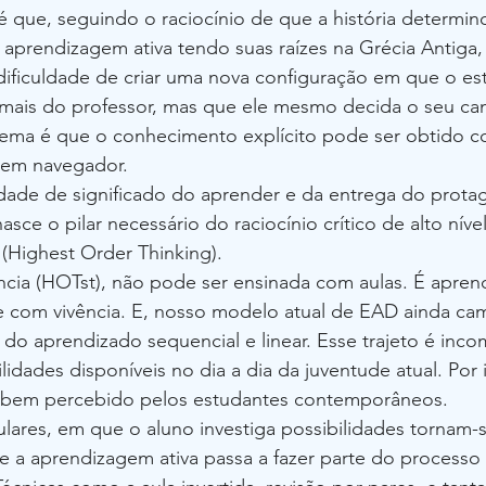
 que, seguindo o raciocínio de que a história determin
aprendizagem ativa tendo suas raízes na Grécia Antiga,
ificuldade de criar uma nova configuração em que o es
 mais do professor, mas que ele mesmo decida o seu ca
lema é que o conhecimento explícito pode ser obtido 
 em navegador. 
dade de significado do aprender e da entrega do prota
sce o pilar necessário do raciocínio crítico de alto nível
(Highest Order Thinking).
cia (HOTst), não pode ser ensinada com aulas. É apren
e com vivência. E, nosso modelo atual de EAD ainda ca
do aprendizado sequencial e linear. Esse trajeto é incom
lidades disponíveis no dia a dia da juventude atual. Por 
bem percebido pelos estudantes contemporâneos.
culares, em que o aluno investiga possibilidades tornam-s
 a aprendizagem ativa passa a fazer parte do processo