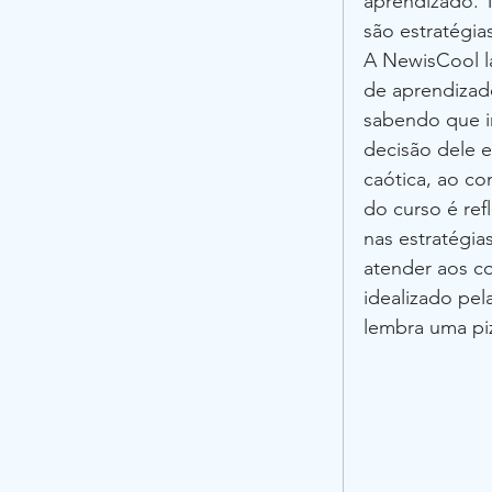
aprendizado. T
são estratégia
A NewisCool l
de aprendizado
sabendo que ir
decisão dele e
caótica, ao co
do curso é ref
nas estratégia
atender aos co
idealizado pel
lembra uma pi