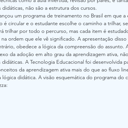
écnicas como a aula invertida, revisão por pares, e tanta
s didáticas, não são a estrutura dos cursos.
ançou um programa de treinamento no Brasil em que a e
 é circular e o estudante escolhe o caminho a trilhar, s
á trilhar por todo o percurso, mas cada item é estudad
 na ordem que ele vê significado. A apresentação disso
ntrário, obedece a lógica da compreensão do assunto. A
lexo da adoção em alto grau da aprendizagem ativa, nã
s didáticas. A Tecnologia Educacional foi desenvolvida p
nceitos da aprendizagem ativa mais do que ao fluxo line
a lógica didática. A visão esquemática do programa do c
zza: