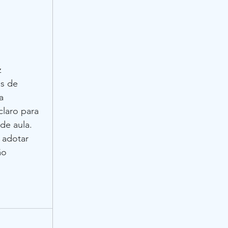
z 
s de 
a 
laro para 
de aula.
 adotar 
ão 