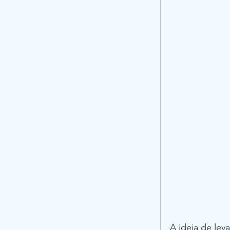
Jogos de e
Metodologi
Exemplos d
A ideia de lev