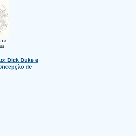
ame
ss
o: Dick Duke e
oncepção de