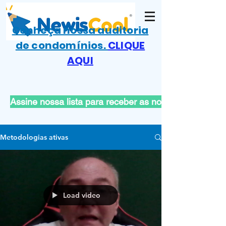
Conheça nossa auditoria
de condomínios.
CLIQUE
AQUI
Assine nossa lista para receber as novas publicações
Metodologias ativas
Load video