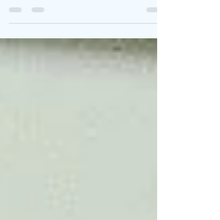
falta de saber qual é a frustração que iremos
sentir depois de algum tempo por não
temos feito nada. O arrependimento está
entre as dores...