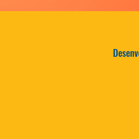
Traga prosp
sucesso
Desenv
negóci
simuladore
dese
te