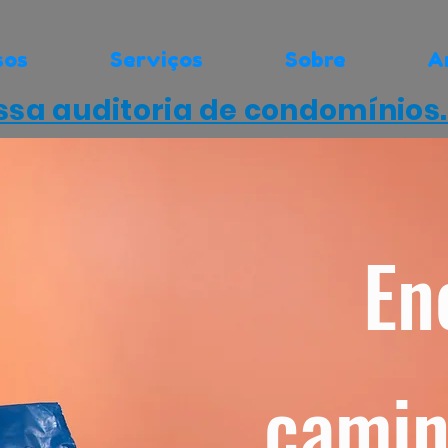
sos
Serviços
Sobre
A
sa auditoria de condomínios
En
camin