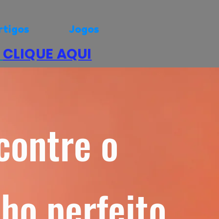
rtigos
Jogos
.
CLIQUE AQUI
contre o
ho perfeito