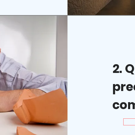
2. 
pre
co