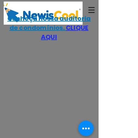
Conheça nossa auditoria
de condomínios.
CLIQUE
AQUI