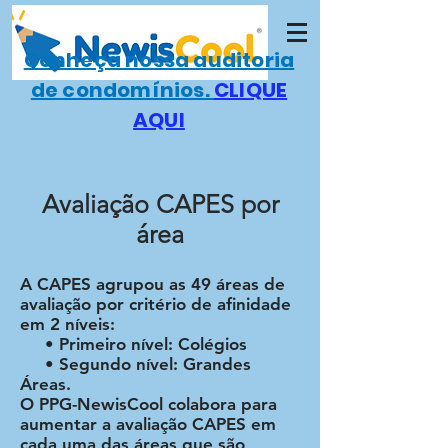
Conheça nossa auditoria
de condomínios.
CLIQUE
AQUI
Avaliação CAPES por
área
A CAPES agrupou as 49 áreas de
avaliação por critério de afinidade
em 2 níveis:
• Primeiro nível: Colégios
• Segundo nível: Grandes
Áreas.
O PPG-NewisCool colabora para
aumentar a avaliação CAPES em
cada uma das áreas que são