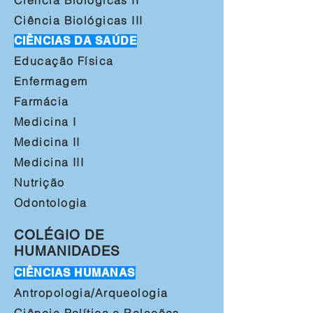
Ciência Biológicas I
​I
Ciência Biológicas I
​II
CIÊNCIAS DA SAÚDE
Educação Física
Enfermagem
Farmácia
Medicina I
Medicina II
Medicina III
Nutrição
Odontologia
COLÉGIO DE
HUMANIDADES
CIÊNCIAS HUMANAS
Antropologia/Arqueologia